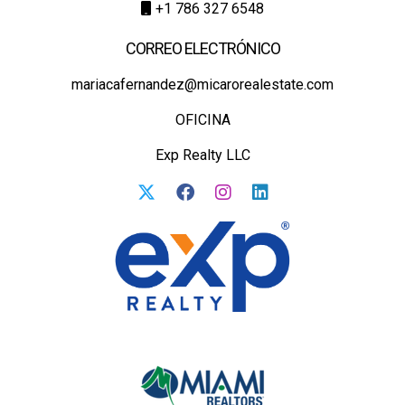
+1 786 327 6548
CORREO ELECTRÓNICO
mariacafernandez@micarorealestate.com
OFICINA
Exp Realty LLC