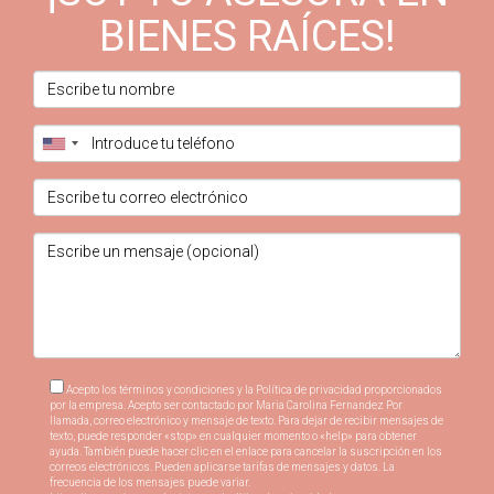
BIENES RAÍCES!
Acepto los términos y condiciones y la Política de privacidad proporcionados
por la empresa. Acepto ser contactado por Maria Carolina Fernandez Por
llamada, correo electrónico y mensaje de texto. Para dejar de recibir mensajes de
texto, puede responder «stop» en cualquier momento o «help» para obtener
ayuda. También puede hacer clic en el enlace para cancelar la suscripción en los
correos electrónicos. Pueden aplicarse tarifas de mensajes y datos. La
frecuencia de los mensajes puede variar.