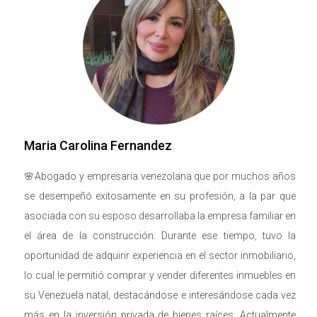
el destino perfecto para una escapada al aire
libre en cualquier momento del año. ¿Qué
actividad te llama más la atención? ¿Un
partido de fútbol con amigos o un relajante
paseo entre la exuberante vegetación tropical?
No pierdas la oportunidad de descubrir estos tesoros
naturales y vivir aventuras inolvidables en el condado
de Miami-Dade. ¡Te esperamos con los brazos
Maria Carolina Fernandez
abiertos para que explores y disfrutes de todo lo que
🌸Abogado y empresaria venezolana que por muchos años
nuestra hermosa región tiene para ofrecer!
se desempeñó exitosamente en su profesión, a la par que
asociada con su esposo desarrollaba la empresa familiar en
el área de la construcción. Durante ese tiempo, tuvo la
oportunidad de adquirir experiencia en el sector inmobiliario,
lo cual le permitió comprar y vender diferentes inmuebles en
su Venezuela natal, destacándose e interesándose cada vez
más en la inversión privada de bienes raíces. Actualmente