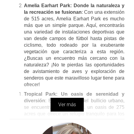
Amelia Earhart Park: Donde la naturaleza y
la recreación se fusionan
: Con una extensión
de 515 acres, Amelia Earhart Park es mucho
más que un simple parque. Aquí, encontrarás
una variedad de instalaciones deportivas que
van desde campos de fútbol hasta pistas de
ciclismo, todo rodeado por la exuberante
vegetación que caracteriza a esta región.
¿Buscas un encuentro más cercano con la
naturaleza? ¡No te pierdas las oportunidades
de avistamiento de aves y exploración de
senderos que este maravilloso lugar tiene para
ofrecer!
Tropical Park: Un oasis de serenidad y
diversión
: En el corazón del bullicio urbano,
Ver más
se encuentra Tropical Park, un oasis de 275
acres que ofrece un refugio tranquilo para los
amantes del deporte y las familias por igual.
Con sus amplios campos deportivos, áreas de
picnic y senderos para caminar, este parque es