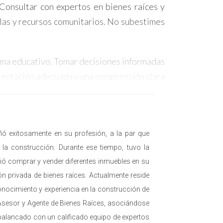
. Consultar con expertos en bienes raíces y
elas y recursos comunitarios. No subestimes
stema educativo. Tomar decisiones informadas
orientación adecuada y una comprensión clara
exitosamente en su profesión, a la par que
la construcción. Durante ese tiempo, tuvo la
mitió comprar y vender diferentes inmuebles en su
n privada de bienes raíces. Actualmente reside
 conocimiento y experiencia en la construcción de
 Asesor y Agente de Bienes Raíces, asociándose
 apalancado con un calificado equipo de expertos