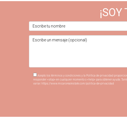
¡SOY 
Acepto los términos y condiciones y la Política de privacidad proporcio
responder «stop» en cualquier momento o «help» para obtener ayuda. Tambié
variar.
https://www.micarorealestate.com/politica-de-privacidad