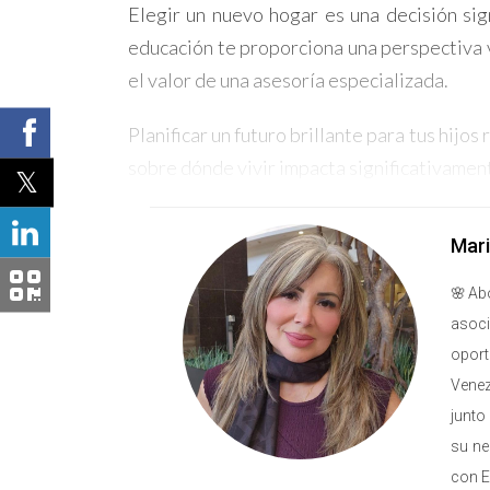
Elegir un nuevo hogar es una decisión sign
educación te proporciona una perspectiva v
el valor de una asesoría especializada.
Planificar un futuro brillante para tus hij
sobre dónde vivir impacta significativament
del sistema educativo, aseguras que tu famil
Mari
Clic para ver video
🌸Abo
asoci
oport
Venez
junto
su ne
con E