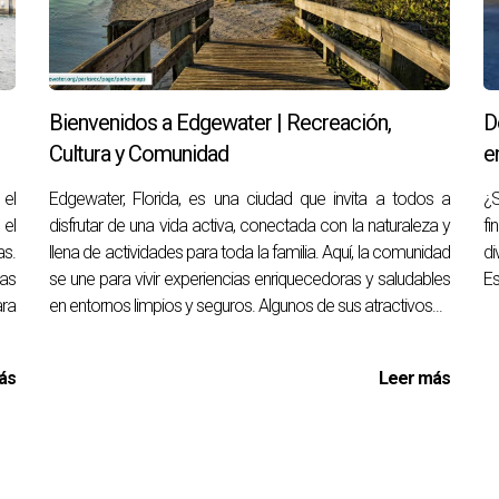
Bienvenidos a Edgewater | Recreación,
D
Cultura y Comunidad
e
el
Edgewater, Florida, es una ciudad que invita a todos a
¿
 el
disfrutar de una vida activa, conectada con la naturaleza y
fi
as.
llena de actividades para toda la familia. Aquí, la comunidad
di
as
se une para vivir experiencias enriquecedoras y saludables
Es
ara
en entornos limpios y seguros. Algunos de sus atractivos...
ás
Leer más