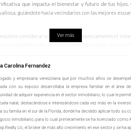
ificativa que impacta el bienestar y futuro de tus hijos
aliosa, guiándote hacia vecindarios con las mejores escu
Ver más
os requiere considerar varios factores, especialmente el si
e la calidad de vida y oportunidades de tus hijos. Con la 
ia esté en el mejor camino hacia el éxito.
a Carolina Fernandez
gado y empresaria venezolana que por muchos años se desempeñó 
ada con su esposo desarrollaba la empresa familiar en el área de 
unidad de adquirir experiencia en el sector inmobiliario, lo cual le per
uela natal, destacándose e interesándose cada vez más en la inversió
 a su familia en el sur de la Florida, donde ha decidido aplicar todo su
gocio inmobiliario, para lo cual primeramente se ha licenciado como
xp.Realty Llc, el broker de más alto crecimiento en ese sector y se ha