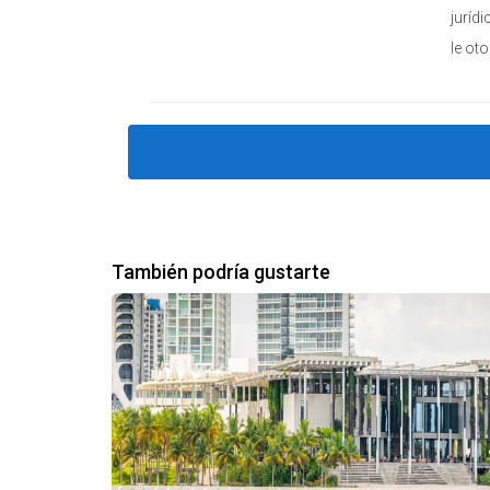
juríd
le ot
También podría gustarte